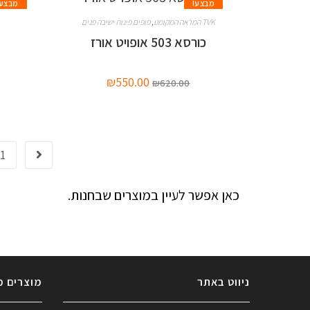
מבצע!
מבצע!
TVK המראה המקומט
,
פופים פינות ישיבה פנים
כורסא 503 אופויט אורז
₪
550.00
₪
620.00
1
כאן אפשר לעיין במוצרים שבחנות.
ניווט באתר
מוצרים מ