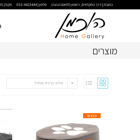
כתובת | דרך החקלאים, רשפון (לתאם הגעה)
טלפון | 053-4423444
פקס | 09-9583035
ר
מוצרים
סידור ברירת מחדל
מבצע!