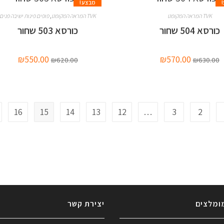
מבצע!
TVK המראה המקומט
TVK המראה המקומט
,
פופים פינות ישיבה פנים
כורסא 504 שחור
כורסא 503 שחור
₪
550.00
₪
570.00
₪
620.00
₪
630.00
16
15
14
13
12
…
3
2
ומלצים
יצירת קשר