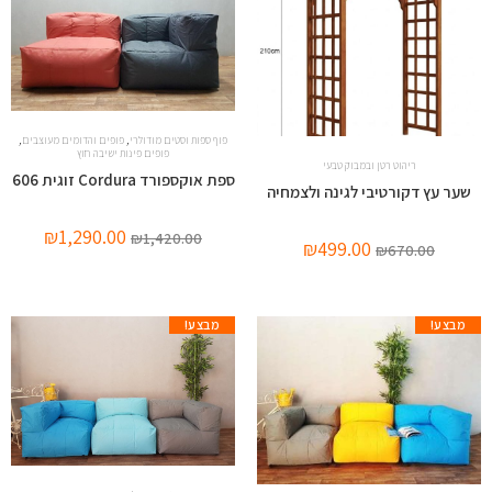
,
,
פוף ספות וסטים מודולרי
פופים והדומים מעוצבים
פופים פינות ישיבה חוץ
ריהוט רטן ובמבוק טבעי
ספת אוקספורד Cordura זוגית 606
שער עץ דקורטיבי לגינה ולצמחיה
₪
1,290.00
₪
1,420.00
₪
499.00
₪
670.00
מבצע!
מבצע!