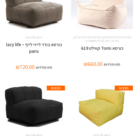
,
,
פופים והדומים מעוצבים
פופים פינות ישיבה פנים
lazy life paris
פופים ריפוד קווילט וטקסטורה
כורסא בודד לייזי לייף – lazy life
כורסא Tomi קווילט 619
paris
₪
660.00
₪
720.00
₪
720.00
₪
790.00
מבצע!
מבצע!
lazy life paris
lazy life paris