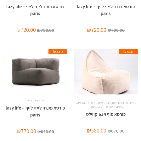
כורסא בודד לייזי לייף – lazy life
כורסא בודד לייזי לייף – lazy life
paris
paris
₪
720.00
₪
720.00
₪
790.00
₪
790.00
מבצע!
מבצע!
lazy life paris
,
,
פופים והדומים מעוצבים
פופים פינות ישיבה פנים
פופים ריפוד קווילט וטקסטורה
כורסא פינתי לייזי לייף – lazy life
כורסא פוף 614 קווילט
paris
₪
580.00
₪
770.00
₪
670.00
₪
840.00