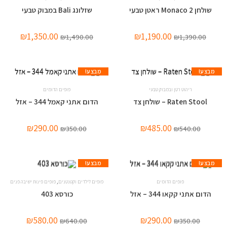
שולחן Monaco 2 ראטן טבעי
שזלונג Bali במבוק טבעי
₪
1,350.00
₪
1,190.00
₪
1,490.00
₪
1,390.00
מבצע!
מבצע!
ריהוט רטן ובמבוק טבעי
פופים הדומים
Raten Stool – שולחן צד
הדום אתני קאמל 344 – אזל
₪
290.00
₪
485.00
₪
350.00
₪
540.00
מבצע!
מבצע!
,
פופים הדומים
פופים לילדים וקטנטנים
פופים פינות ישיבה פנים
הדום אתני קקאו 344 – אזל
כורסא 403
₪
580.00
₪
290.00
₪
640.00
₪
350.00