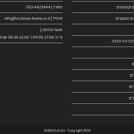
ם וקטנטנים
משרד | 053-4423444
ים מעוצבים
אימייל | info@hochman-home.co.il
שעות פתיחה |
א'-ה' 09:00-17:00 ו' 08:30-12:00 שבת סגור
לבריכה ולגינה
ם
ים
ים
ים
Copyright 2026 - הוכמן הום 2018