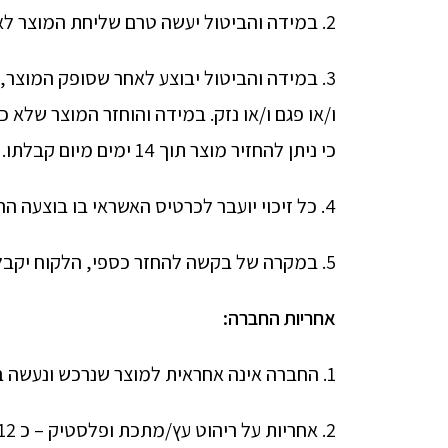
2. במידה והביטול יעשה טרם שליחת המוצר לא יתבצע חיוב נוסף, ויוחזרו ללקוח הכספים ששילם, כולל דמי משלוח – זיכוי ע"פ האמור בחוק.
3. במידה והביטול יבוצע לאחר שסופק המוצר, 
ו/או פגם ו/או נזק. במידה והוחזר המוצר שלא 
כי ניתן להחזיר מוצר תוך 14 ימים מיום קבלתו.
4. כל זיכוי יועבר לכרטיס האשראי בו בוצעה ההזמנה, ובהתאם ללוחות הזמנים של חברת האשראי.
5. במקרה של בקשה להחזר כספי, הלקוח יקבל החזר בניכוי 5% משווי המוצר ע"פ האמור בחוק.
אחריות החברה:
1. החברה אינה אחראית למוצר שנרכש ונעשה בו שימוש שלא בהתאם להוראות יצרן/יבואן.
2. אחריות על ריהוט עץ/מתכת ופלסטיק – כ 12 חודשים.