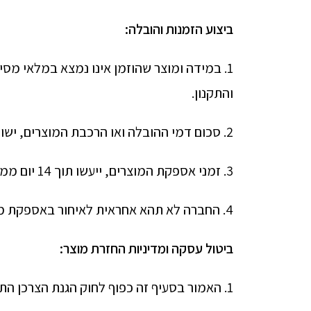
ביצוע הזמנות והובלה:
1. במידה ומוצר שהוזמן אינו נמצא במלאי מס
והתקנון.
2. סכום דמי ההובלה ואו הרכבת המוצרים, ישולם במועד ביצוע ההזמנה, מוצר לא יסופק ללקוח טרם הוסדר מלא התשלום בגינו.
3. זמני אספקת המוצרים, ייעשו תוך 14 יום ממועד ביצוע ההזמנה (לא כולל שבתות/חגים).
4. החברה לא תהא אחראית לאיחור באספקת מוצר, מסיבה שאינה בשליטתה, בין היתר: כח עליון,מצבי חרום, מזג אויר, שביתה איחור ספק/נמל.
ביטול עסקה ומדיניות החזרת מוצר:
1. האמור בסעיף זה כפוף לחוק הגנת הצרכן התשמ"א 1981.