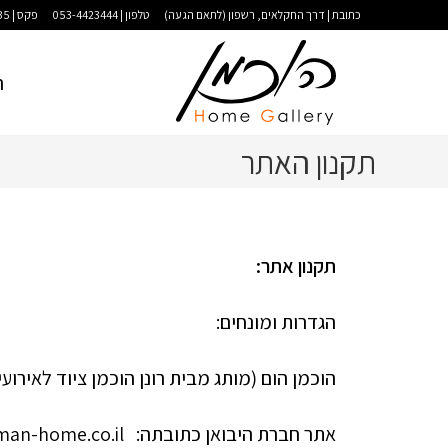
כתובת | דרך החקלאים, רשפון (לתאם הגעה)
טלפון | 053-4423444
פקס | 09-9583035
ר
תקנון האתר
תקנון אתר:
הגדרות ומונחים:
הוכמן הום (מותג מבית רונן הוכמן ציוד לאירועים בע"מ) ח.פ. 514234590 , ממושב רשפון
אתר חברת היבואן כתובתה: www.hochman-home.co.il