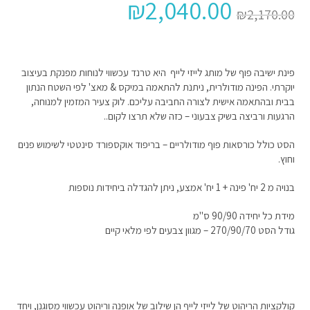
₪
2,040.00
₪
2,170.00
פינת ישיבה פוף של מותג לייזי לייף היא טרנד עכשווי לנוחות מפנקת בעיצוב
יוקרתי. הפינה מודולרית, ניתנת להתאמה במיקס & מאצ' לפי השטח הנתון
בבית ובהתאמה אישית לצורה החביבה עליכם. לוק צעיר המזמין למנוחה,
הרגעות ורביצה בשיק צבעוני – כזה שלא תרצו לקום..
הסט כולל כורסאות פוף מודולריים – בריפוד אוקספורד סינטטי לשימוש פנים
וחוץ.
בנויה מ 2 יח' פינה + 1 יח' אמצע, ניתן להגדלה ביחידות נוספות
מידת כל יחידה 90/90 ס"מ
גודל הסט 270/90/70 – מגוון צבעים לפי מלאי קיים
קולקציות הריהוט של לייזי לייף הן שילוב של אופנה וריהוט עכשווי מסוגנן, ויחד