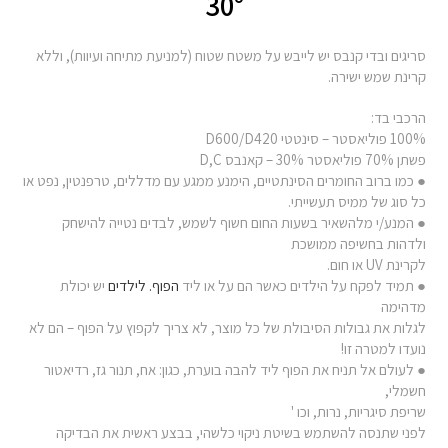
30°
סריגים ובדי קנבס יש לייבש על משטח שטוח (למניעת מתיחה ועיוות), וללא
קרינת שמש ישירה.
הרכבי בד:
100% פוליאסטר – סינטטי D600/D420
פשתן 70% פוליאסטר 30% – קאנבס D,C
● כמו ברוב החומרים הסינתטיים, הימנע ממגע עם מדללים, טרפנטין, נפט או
כל סוג של ממיס תעשייתי.
● המנע/י מלהשאיר בשעות החום חשוף לשמש, לבדים נטייה להישחק
ולדהות בחשיפה ממושכת
לקרינת UV או חום.
● תמיד לפקח על הילדים כאשר הם על או ליד
הפוף. לילדים
יש יכולת
מדהימה
לגלות את גבולות הסיבולת של כל מוצר, לא צריך לקפוץ על הפוף – הם לא
נועדו למטרה זו!
● לעולם אל תניח את הפוף ליד להבה בוערת, כגון: אח, תנור גז, רדיאטור
חשמלי,
שריפת סיגריות, נרות, וכו '
לפני שתנסה להשתמש בשיטת ניקוי כלשהי, בבצע ראשית את הבדיקה