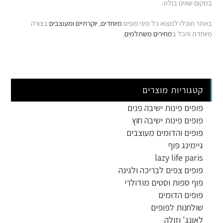
במקום שאינו בולט.
באתר תוכלו למצוא כל מיני פופים
מיוחדים
,
יוקרתיים
ומעוצבים
בצורה
מיוחדת והכל ב
מחירים משתלמים
.
קטגוריות מוצרים
פופים פינות ישיבה פנים
פופים פינות ישיבה חוץ
פופים והדומים מעוצבים
גיימינג פוף
lazy life paris
פופים צפים לבריכה ולגינה
פוף ספות וסטים מודולרי
פופים הדומים
שולחנות לפופים
לאונג' וזולה