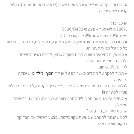
סריגים ובדי קנבס יש לייבש על משטח שטוח (למניעת מתיחה ועיוות), וללא
קרינת שמש ישירה.
הרכבי בד:
100% פוליאסטר – סינטטי D600/D420
פשתן 70% פוליאסטר 30% – קאנבס D,C
● כמו ברוב החומרים הסינתטיים, הימנע ממגע עם מדללים, טרפנטין, נפט או
כל סוג של ממיס תעשייתי.
● המנע/י מלהשאיר בשעות החום חשוף לשמש, לבדים נטייה להישחק
ולדהות בחשיפה ממושכת
לקרינת UV או חום.
● תמיד לפקח על הילדים כאשר הם על או ליד
הפוף. לילדים
יש יכולת
מדהימה
לגלות את גבולות הסיבולת של כל מוצר, לא צריך לקפוץ על הפוף – הם לא
נועדו למטרה זו!
● לעולם אל תניח את הפוף ליד להבה בוערת, כגון: אח, תנור גז, רדיאטור
חשמלי,
שריפת סיגריות, נרות, וכו '
לפני שתנסה להשתמש בשיטת ניקוי כלשהי, בבצע ראשית את הבדיקה
במקום שאינו בולט.