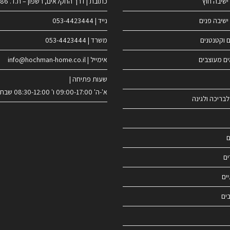
ישיבה חוץ
כתובת | דרך החקלאים, רשפון – ת.ד. 186
ישיבה פנים
נייד | 053-4423444
ם וקטנטנים
משרד | 053-4423444
ים מעוצבים
אימייל | info@hochman-home.co.il
שעות פתיחה |
א'-ה' 09:00-17:00 ו' 08:30-12:00 שבת סגור
לבריכה ולגינה
ם
ים
ים
ים