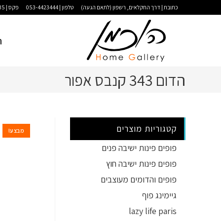
כתובת | דרך החקלאים, רשפון (לתאם הגעה)
טלפון | 053-4423444
פקס | 09-9583035
ר
הדום 343 קנבס אפור
קטגוריות מוצרים
מבצע!
פופים פינות ישיבה פנים
פופים פינות ישיבה חוץ
פופים והדומים מעוצבים
גיימינג פוף
lazy life paris