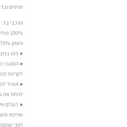
סריגים ובד
הרכבי בד:
100% פוליאסטר – סינטטי D600/D420
פשתן 70% פוליאסטר 30% – קאנבס D,C
● כמו ברוב
● המנע/י מ
לקרינת UV או חום.
● תמיד לפק
לגלות את ג
● לעולם אל 
שריפת סיגריו
לפני שתנסה