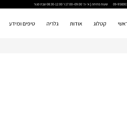
שעות פתיחה | א'-ה' 09:00–17:00 ו' 08:30-12:00 שבת סגור
אשי
קטלוג
אודות
גלריה
טיפים ומידע