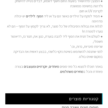
● המנע/י מלהשאיר בשעות החום חשוף לשמש, לבדים נטייה להישחק
ולדהות בחשיפה ממושכת
לקרינת UV או חום.
● תמיד לפקח על הילדים כאשר הם על או ליד
הפוף. לילדים
יש יכולת
מדהימה
לגלות את גבולות הסיבולת של כל מוצר, לא צריך לקפוץ על הפוף – הם לא
נועדו למטרה זו!
● לעולם אל תניח את הפוף ליד להבה בוערת, כגון: אח, תנור גז, רדיאטור
חשמלי,
שריפת סיגריות, נרות, וכו '
לפני שתנסה להשתמש בשיטת ניקוי כלשהי, בבצע ראשית את הבדיקה
במקום שאינו בולט.
באתר תוכלו למצוא כל מיני פופים
מיוחדים
,
יוקרתיים
ומעוצבים
בצורה
מיוחדת והכל ב
מחירים משתלמים
.
קטגוריות מוצרים
פופים פינות ישיבה פנים