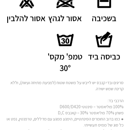
בשכיבה
אסור לגהץ
אסור להלבין
כביסה ביד
טמפ' מקס'
30°
סריגים ובדי קנבס יש לייבש על משטח שטוח (למניעת מתיחה ועיוות), וללא
קרינת שמש ישירה.
הרכבי בד:
100% פוליאסטר – סינטטי D600/D420
פשתן 70% פוליאסטר 30% – קאנבס D,C
● כמו ברוב החומרים הסינתטיים, הימנע ממגע עם מדללים, טרפנטין, נפט או
כל סוג של ממיס תעשייתי.