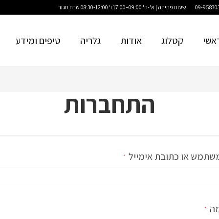
שעות פתיחה | א'-ה' 09:00–17:00 ו' 08:30-12:00 שבת סגור
אשי
קטלוג
אודות
גלריה
טיפים ומידע
התחברות
שתמש או כתובת אימייל
*
מה
*