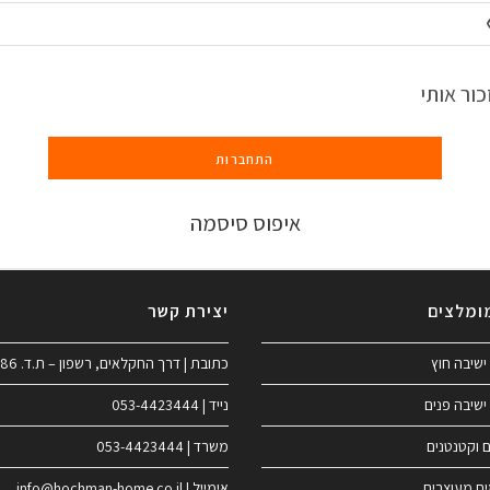
כור אותי
התחברות
איפוס סיסמה
ומלצים
יצירת קשר
ישיבה חוץ
כתובת | דרך החקלאים, רשפון – ת.ד. 186
ישיבה פנים
נייד | 053-4423444
ם וקטנטנים
משרד | 053-4423444
ים מעוצבים
אימייל | info@hochman-home.co.il