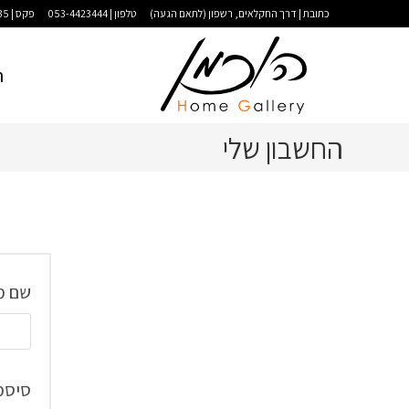
כתובת | דרך החקלאים, רשפון (לתאם הגעה)
טלפון | 053-4423444
פקס | 09-9583035
ר
החשבון שלי
שם מ
סיס