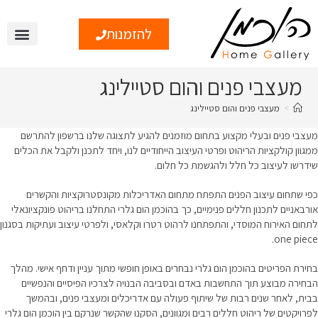
להזמנות
צור קשר
טיפים ומי
מעצבי פנים והום סטיילינג
>
מעצבי פנים והום סטיילינג
מעצבי פנים ובעלי מקצוע בתחום מוזמנים להגיע לתצוגה שלנו ברשפון להתרשם
ממגוון קולקציות הריהוט ופרטי העיצוב הייחודיים לנו, ויחד לתכנן ולקבל את הכלים
שידרשו לעיצוב כל חלל ולהגשמת כל חלום.
כפי שתחום עיצוב הפנים התפתח מתחום האדריכלות מקונסטרוקציות והקשרים
אורבאניים לתכנון חללים פנימיים, כך בהוכמן הום גלרי התחלנו בריהוט פונקציונאלי
לתחום האירוח המוסדי, והתפתחנו לרהוט רטרו וקלאסי, ולפרטי עיצוב ועתיקות בסגנון
one piece.
בחירת הפריטים בהוכמן הום גלרי נבחרים באופן חופשי מתוך עניין ודחף אישי. מהלך
הבחירה מבוצע תוך התחשבות באדם ובסביבה הבנויה לצרכיו הפיסיים והנפשיים
בבית, לאחר שנים רבות של שיתוף פעולה עם אדריכלים ומעצבי פנים, ובהמשך
לפרויקטים של ריהוט חללים רבים ומגוונים, הסקנו שהקשר שנרקם בין הוכמן הום גלרי