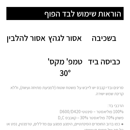
הוראות שימוש לבד הפוף
בשכיבה
אסור לגהץ
אסור להלבין
כביסה ביד
טמפ' מקס'
30°
סריגים ובדי קנבס יש לייבש על משטח שטוח (למניעת מתיחה ועיוות), וללא
קרינת שמש ישירה.
הרכבי בד:
100% פוליאסטר – סינטטי D600/D420
פשתן 70% פוליאסטר 30% – קאנבס D,C
● כמו ברוב החומרים הסינתטיים, הימנע ממגע עם מדללים, טרפנטין, נפט או
כל סוג של ממיס תעשייתי.