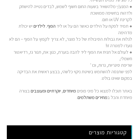
● המנע/י מלהשאיר בשעות החום חשוף לשמש, לבדים נטייה להישחק
ולדהות בחשיפה ממושכת
לקרינת UV או חום.
● תמיד לפקח על הילדים כאשר הם על או ליד
הפוף. לילדים
יש יכולת
מדהימה
לגלות את גבולות הסיבולת של כל מוצר, לא צריך לקפוץ על הפוף – הם לא
נועדו למטרה זו!
● לעולם אל תניח את הפוף ליד להבה בוערת, כגון: אח, תנור גז, רדיאטור
חשמלי,
שריפת סיגריות, נרות, וכו '
לפני שתנסה להשתמש בשיטת ניקוי כלשהי, בבצע ראשית את הבדיקה
במקום שאינו בולט.
באתר תוכלו למצוא כל מיני פופים
מיוחדים
,
יוקרתיים
ומעוצבים
בצורה
מיוחדת והכל ב
מחירים משתלמים
.
קטגוריות מוצרים