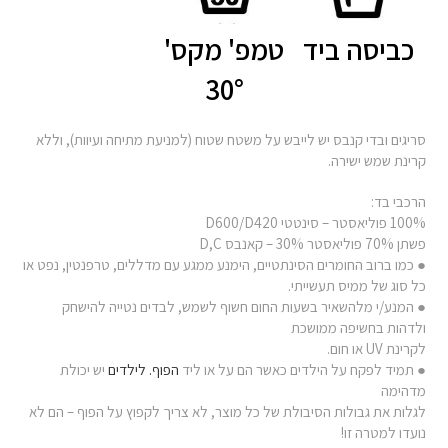
כביסה ביד
טמפ' מקס'
30°
סריגים ובדי קנבס יש לייבש על משטח שטוח (למניעת מתיחה ועיוות), וללא
קרינת שמש ישירה.
הרכבי בד:
100% פוליאסטר – סינטטי D600/D420
פשתן 70% פוליאסטר 30% – קאנבס D,C
● כמו ברוב החומרים הסינתטיים, הימנע ממגע עם מדללים, טרפנטין, נפט או
כל סוג של ממיס תעשייתי.
● המנע/י מלהשאיר בשעות החום חשוף לשמש, לבדים נטייה להישחק
ולדהות בחשיפה ממושכת
לקרינת UV או חום.
● תמיד לפקח על הילדים כאשר הם על או ליד
הפוף. לילדים
יש יכולת
מדהימה
לגלות את גבולות הסיבולת של כל מוצר, לא צריך לקפוץ על הפוף – הם לא
נועדו למטרה זו!