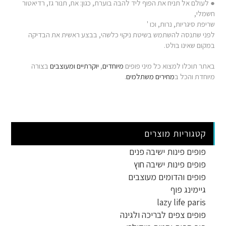
● לעולם אל תניח את הפוף ליד להבה בוערת, כגון: אח, תנור גז, רדיאטור
חשמלי,
שריפת סיגריות, נרות, וכו '
לפני שתנסה להשתמש בשיטת ניקוי כלשהי, בבצע ראשית את הבדיקה
במקום שאינו בולט.
באתר תוכלו למצוא כל מיני פופים
מיוחדים
,
יוקרתיים
ומעוצבים
בצורה
מיוחדת והכל ב
מחירים משתלמים
.
קטגוריות מוצרים
פופים פינות ישיבה פנים
פופים פינות ישיבה חוץ
פופים והדומים מעוצבים
גיימינג פוף
lazy life paris
פופים צפים לבריכה ולגינה