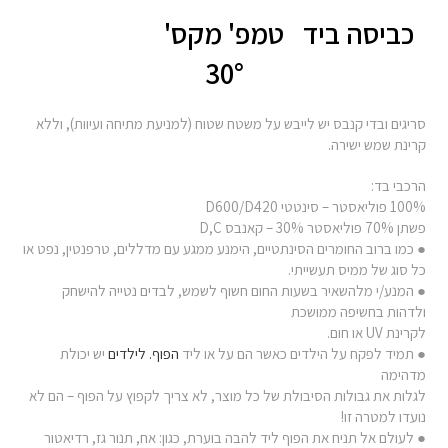
כביסה ביד
טמפ' מקס'
30°
סריגים ובדי קנבס יש לייבש על משטח שטוח (למניעת מתיחה ועיוות), וללא
קרינת שמש ישירה.
הרכבי בד:
100% פוליאסטר – סינטטי D600/D420
פשתן 70% פוליאסטר 30% – קאנבס D,C
● כמו ברוב החומרים הסינתטיים, הימנע ממגע עם מדללים, טרפנטין, נפט או
כל סוג של ממיס תעשייתי.
● המנע/י מלהשאיר בשעות החום חשוף לשמש, לבדים נטייה להישחק
ולדהות בחשיפה ממושכת
לקרינת UV או חום.
● תמיד לפקח על הילדים כאשר הם על או ליד
הפוף. לילדים
יש יכולת
מדהימה
לגלות את גבולות הסיבולת של כל מוצר, לא צריך לקפוץ על הפוף – הם לא
נועדו למטרה זו!
● לעולם אל תניח את הפוף ליד להבה בוערת, כגון: אח, תנור גז, רדיאטור