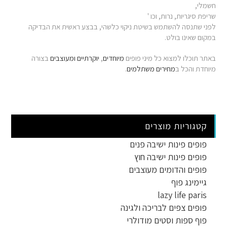
חשמלי,
שריפת סיגריות, נרות, וכו '
לפני שתנסה להשתמש בשיטת ניקוי כלשהי, בבצע ראשית את הבדיקה
במקום שאינו בולט.
באתר תוכלו למצוא כל מיני פופים
מיוחדים
,
יוקרתיים
ומעוצבים
בצורה
מיוחדת והכל ב
מחירים משתלמים
.
קטגוריות מוצרים
פופים פינות ישיבה פנים
פופים פינות ישיבה חוץ
פופים והדומים מעוצבים
גיימינג פוף
lazy life paris
פופים צפים לבריכה ולגינה
פוף ספות וסטים מודולרי