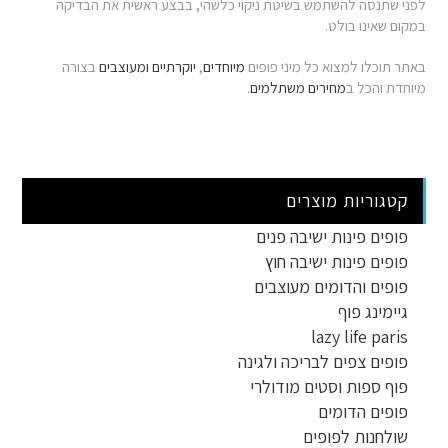
לפני שתנסה להשתמש בשיטת ניקוי כלשהי, בבצע ראשית את הבדיקה
במקום שאינו בולט.
באתר תוכלו למצוא כל מיני פופים
מיוחדים
,
יוקרתיים
ומעוצבים
בצורה
מיוחדת והכל ב
מחירים משתלמים
.
קטגוריות מוצרים
פופים פינות ישיבה פנים
פופים פינות ישיבה חוץ
פופים והדומים מעוצבים
גיימינג פוף
lazy life paris
פופים צפים לבריכה ולגינה
פוף ספות וסטים מודולרי
פופים הדומים
שולחנות לפופים