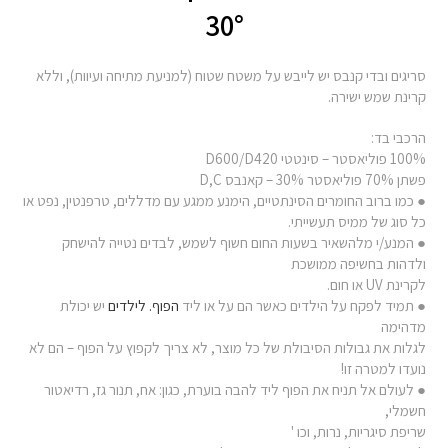
30°
סריגים ובדי קנבס יש לייבש על משטח שטוח (למניעת מתיחה ועיוות), וללא
קרינת שמש ישירה.
הרכבי בד:
100% פוליאסטר – סינטטי D600/D420
פשתן 70% פוליאסטר 30% – קאנבס D,C
● כמו ברוב החומרים הסינתטיים, הימנע ממגע עם מדללים, טרפנטין, נפט או
כל סוג של ממיס תעשייתי.
● המנע/י מלהשאיר בשעות החום חשוף לשמש, לבדים נטייה להישחק
ולדהות בחשיפה ממושכת
לקרינת UV או חום.
● תמיד לפקח על הילדים כאשר הם על או ליד
הפוף. לילדים
יש יכולת
מדהימה
לגלות את גבולות הסיבולת של כל מוצר, לא צריך לקפוץ על הפוף – הם לא
נועדו למטרה זו!
● לעולם אל תניח את הפוף ליד להבה בוערת, כגון: אח, תנור גז, רדיאטור
חשמלי,
שריפת סיגריות, נרות, וכו '