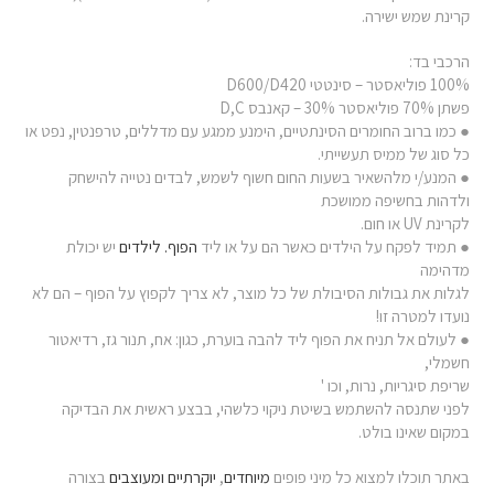
קרינת שמש ישירה.
הרכבי בד:
100% פוליאסטר – סינטטי D600/D420
פשתן 70% פוליאסטר 30% – קאנבס D,C
● כמו ברוב החומרים הסינתטיים, הימנע ממגע עם מדללים, טרפנטין, נפט או
כל סוג של ממיס תעשייתי.
● המנע/י מלהשאיר בשעות החום חשוף לשמש, לבדים נטייה להישחק
ולדהות בחשיפה ממושכת
לקרינת UV או חום.
● תמיד לפקח על הילדים כאשר הם על או ליד
הפוף. לילדים
יש יכולת
מדהימה
לגלות את גבולות הסיבולת של כל מוצר, לא צריך לקפוץ על הפוף – הם לא
נועדו למטרה זו!
● לעולם אל תניח את הפוף ליד להבה בוערת, כגון: אח, תנור גז, רדיאטור
חשמלי,
שריפת סיגריות, נרות, וכו '
לפני שתנסה להשתמש בשיטת ניקוי כלשהי, בבצע ראשית את הבדיקה
במקום שאינו בולט.
באתר תוכלו למצוא כל מיני פופים
מיוחדים
,
יוקרתיים
ומעוצבים
בצורה