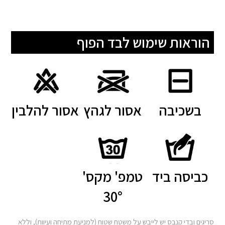
הוראות שימוש לבד הפוף
בשכיבה
אסור לגהץ
אסור להלבין
כביסה ביד
טמפ' מקס'
30°
סריגים ובדי קנבס יש לייבש על משטח שטוח (למניעת מתיחה ועיוות), וללא