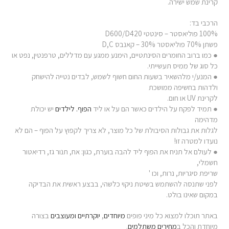
קרינת שמש ישירה.
הרכבי בד:
100% פוליאסטר – סינטטי D600/D420
פשתן 70% פוליאסטר 30% – קאנבס D,C
● כמו ברוב החומרים הסינתטיים, הימנע ממגע עם מדללים, טרפנטין, נפט או
כל סוג של ממיס תעשייתי.
● המנע/י מלהשאיר בשעות החום חשוף לשמש, לבדים נטייה להישחק
ולדהות בחשיפה ממושכת
לקרינת UV או חום.
● תמיד לפקח על הילדים כאשר הם על או ליד
הפוף. לילדים
יש יכולת
מדהימה
לגלות את גבולות הסיבולת של כל מוצר, לא צריך לקפוץ על הפוף – הם לא
נועדו למטרה זו!
● לעולם אל תניח את הפוף ליד להבה בוערת, כגון: אח, תנור גז, רדיאטור
חשמלי,
שריפת סיגריות, נרות, וכו '
לפני שתנסה להשתמש בשיטת ניקוי כלשהי, בבצע ראשית את הבדיקה
במקום שאינו בולט.
באתר תוכלו למצוא כל מיני פופים
מיוחדים
,
יוקרתיים
ומעוצבים
בצורה
מיוחדת והכל ב
מחירים משתלמים
.