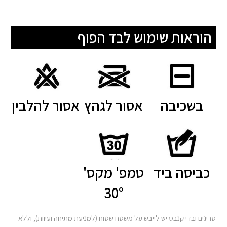
הוראות שימוש לבד הפוף
בשכיבה
אסור לגהץ
אסור להלבין
כביסה ביד
טמפ' מקס'
30°
סריגים ובדי קנבס יש לייבש על משטח שטוח (למניעת מתיחה ועיוות), וללא