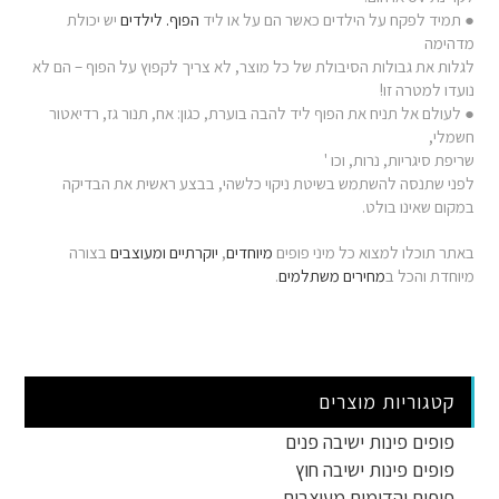
● תמיד לפקח על הילדים כאשר הם על או ליד
הפוף. לילדים
יש יכולת
מדהימה
לגלות את גבולות הסיבולת של כל מוצר, לא צריך לקפוץ על הפוף – הם לא
נועדו למטרה זו!
● לעולם אל תניח את הפוף ליד להבה בוערת, כגון: אח, תנור גז, רדיאטור
חשמלי,
שריפת סיגריות, נרות, וכו '
לפני שתנסה להשתמש בשיטת ניקוי כלשהי, בבצע ראשית את הבדיקה
במקום שאינו בולט.
באתר תוכלו למצוא כל מיני פופים
מיוחדים
,
יוקרתיים
ומעוצבים
בצורה
מיוחדת והכל ב
מחירים משתלמים
.
קטגוריות מוצרים
פופים פינות ישיבה פנים
פופים פינות ישיבה חוץ
פופים והדומים מעוצבים