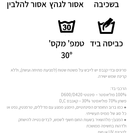
בשכיבה
אסור לגהץ
אסור להלבין
כביסה ביד
טמפ' מקס'
30°
סריגים ובדי קנבס יש לייבש על משטח שטוח (למניעת מתיחה ועיוות), וללא
קרינת שמש ישירה.
הרכבי בד:
100% פוליאסטר – סינטטי D600/D420
פשתן 70% פוליאסטר 30% – קאנבס D,C
● כמו ברוב החומרים הסינתטיים, הימנע ממגע עם מדללים, טרפנטין, נפט או
כל סוג של ממיס תעשייתי.
● המנע/י מלהשאיר בשעות החום חשוף לשמש, לבדים נטייה להישחק
ולדהות בחשיפה ממושכת
לקרינת UV או חום.