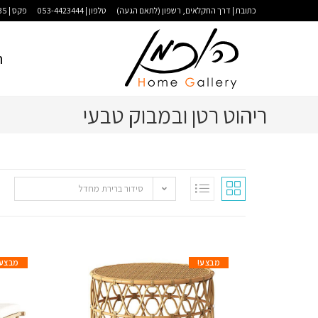
כתובת | דרך החקלאים, רשפון (לתאם הגעה)
טלפון | 053-4423444
פקס | 09-9583035
ר
ריהוט רטן ובמבוק טבעי
סידור ברירת מחדל
מבצע!
מבצע!