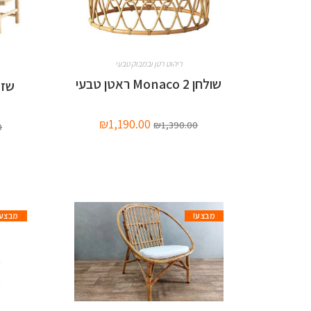
ריהוט רטן ובמבוק טבעי
שולחן Monaco 2 ראטן טבעי
שזלונג li
₪
1,190.00
₪
1,390.00
0
מבצע!
מבצע!