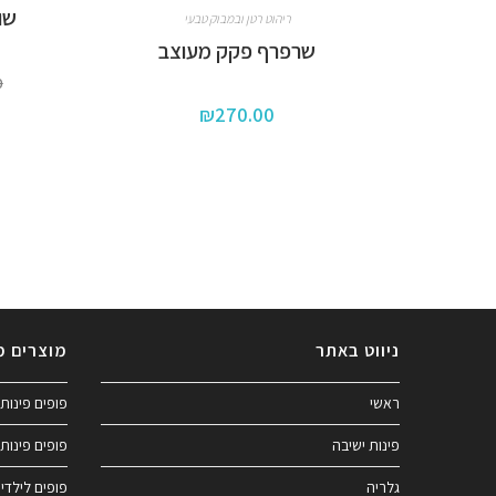
שו
ריהוט רטן ובמבוק טבעי
שרפרף פקק מעוצב
0
₪
270.00
ניווט באתר
מוצרים מ
ראשי
פופים פינות 
פינות ישיבה
פופים פינות 
גלריה
פופים לילדי