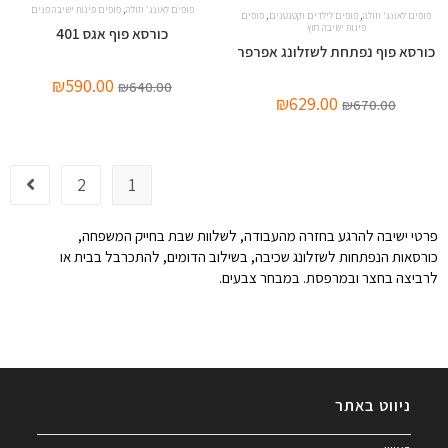
,
פופים לאונג' וזולה
פופים פינות ישיבה פנים
,
,
פופים לאונג' וזולה
פופים לילדים וקטנטנים
פופים
פינות ישיבה חוץ
כורסא פוף אגס 401
כורסא פוף נפתחת לשזלונג אפרפר
₪
590.00
₪
640.00
₪
629.00
₪
670.00
2
1
פרטי ישיבה להרגע בחזרה מהעבודה, לשלוות שבת בחייק המשפחה,
כורסאות הנפתחות לשזלונג שכיבה, בשילוב הדומים, להתכרבל בבית או
לרביצה בחצר ובמרפסת. במבחר צבעים.
ניווט באתר