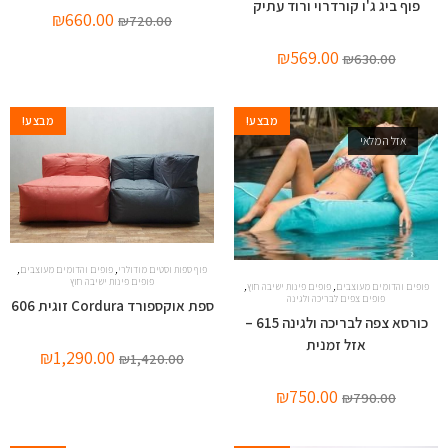
פוף ביג ג'ו קורדרוי ורוד עתיק
₪
660.00
₪
720.00
₪
569.00
₪
630.00
מבצע!
מבצע!
אזל המלאי
,
,
פוף ספות וסטים מודולרי
פופים והדומים מעוצבים
פופים פינות ישיבה חוץ
,
,
פופים והדומים מעוצבים
פופים פינות ישיבה חוץ
פופים צפים לבריכה ולגינה
ספת אוקספורד Cordura זוגית 606
כורסא צפה לבריכה ולגינה 615 –
אזל זמנית
₪
1,290.00
₪
1,420.00
₪
750.00
₪
790.00