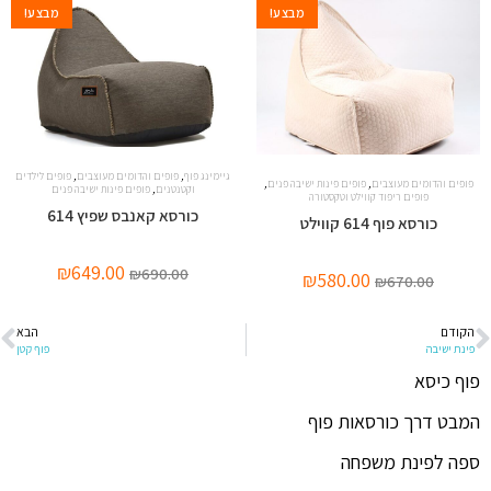
מבצע!
מבצע!
,
,
גיימינג פוף
פופים והדומים מעוצבים
פופים לילדים
,
,
פופים והדומים מעוצבים
פופים פינות ישיבה פנים
,
וקטנטנים
פופים פינות ישיבה פנים
פופים ריפוד קווילט וטקסטורה
כורסא קאנבס שפיץ 614
כורסא פוף 614 קווילט
₪
649.00
₪
690.00
₪
580.00
₪
670.00
הקודם
הבא
פינת ישיבה
פוף קטן
פוף כיסא
המבט דרך כורסאות פוף
ספה לפינת משפחה