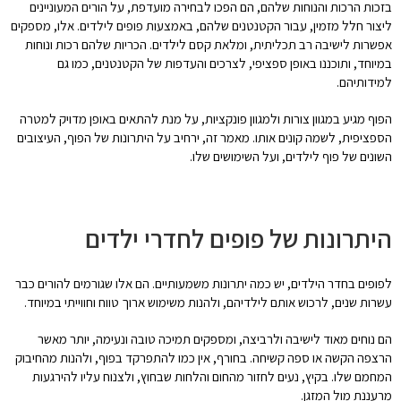
בזכות הרכות והנוחות שלהם, הם הפכו לבחירה מועדפת, על הורים המעוניינים
ליצור חלל מזמין, עבור הקטנטנים שלהם, באמצעות פופים לילדים. אלו, מספקים
אפשרות לישיבה רב תכליתית, ומלאת קסם לילדים. הכריות שלהם רכות ונוחות
במיוחד, ותוכננו באופן ספציפי, לצרכים והעדפות של הקטנטנים, כמו גם
למידותיהם.
הפוף מגיע במגוון צורות ולמגוון פונקציות, על מנת להתאים באופן מדויק למטרה
הספציפית, לשמה קונים אותו. מאמר זה, ירחיב על היתרונות של הפוף, העיצובים
השונים של פוף לילדים, ועל השימושים שלו.
היתרונות של פופים לחדרי ילדים
לפופים בחדר הילדים, יש כמה יתרונות משמעותיים. הם אלו שגורמים להורים כבר
עשרות שנים, לרכוש אותם לילדיהם, ולהנות משימוש ארוך טווח וחווייתי במיוחד.
הם נוחים מאוד לישיבה ולרביצה, ומספקים תמיכה טובה ונעימה, יותר מאשר
הרצפה הקשה או ספה קשיחה. בחורף, אין כמו להתפרקד בפוף, ולהנות מהחיבוק
המחמם שלו. בקיץ, נעים לחזור מהחום והלחות שבחוץ, ולצנוח עליו להירגעות
מרעננת מול המזגן.