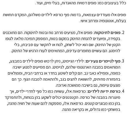
כלל בעיצובים כמו: פופים דמויות מהאגדות, בעלי חיים, ועוד.
פופים אלו מעודדים עצמאות, בדמות פוף כורסא לילדים משלהם, המקדם תחושת
בעלות, אוטונומיה ומרחב אישי.
פופים לתינוקות
: פופים אלו, מציעים מרחב נוח ובטוח לתינוקות. הם מתוכננים
בקפידה, ומיועדים להנחת התינוק במקום בטוח, המספק תמיכה מלאה לגופו
הקטן של התינוק. שם הוא יכול לשחק, לנוח או לתקשר עם סביבתו, בלי
להיפגע. הם עשויים מחומרים עדינים, המתאימים לעורו הרגיש של התינוק.
פוף לגיימרים צעירים:
לילדי הגיימינג, ניתן לרכוש פופים לילדים במבצע,
המותאמים במבנה הארגונומי שלהם, לגיימינג. הם מסייעים למנוע ישיבה
כפופה, וממילא כאבי גב. הם קלים לשינוע בחדר או ברחבי הבית, וממולאים
בתפזורת פתיתים, להשוואת לחצים בגב, ולהתאמה למבנה הגוף. כך הם
מונעים עייפות, גם בישיבה ממושכת וארוכה.
כורסת ידיות לילדים:
כורסאות אלו, עשויות כמו כל פוף לחדרי ילדים, אך
מיוצרות במבנה של כורסה. הקטנטנים יכולים לשקוע בהן בנוחות, ולהתפרקד
בהן כמו מבוגרים קטנים. כורסאות אלו, מספקות להם שעות של חוויה מהנה,
במשחקי כמו גדולים, או בקריאה מהנה.