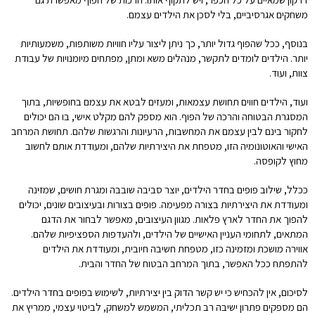
משחקים אגרסיביים, בלי לסכן את הילדים עצמם.
בנוסף, ככל שהפוף גדול יותר, כך ניתן ליצור עליו חוויות משותפות, משמעותיות
יותר. הילדים לומדים לתקשר, מנהלים משא ומתן, מפתחים מיומנויות של עבודת
צוות, ועוד.
ועוד, הילדים חווים תחושת עצמאות, ומעזים לבטא את עצמם בחופשיות, בתוך
המסגרת הבטוחה והרכה של הפוף. הוא מספק להם מקלט אישי, בו הם יכולים
לחקור בינם לבין עצמם את המחשבות, הרעיונות והרגשות שלהם. תחושת המרחב
האישי והאוטונומיה הזו, מטפחת את היצירתיות שלהם, ומעודדת אותם לחשוב
מחוץ לקופסה.
ככלל, שילוב פופים בחדר הילדים, יוצר סביבה שובבה ומגרת חושים, שמזינה
ומעודדת את היצירתיות בצורה מפעימה. פופים בצורות ובעיצובים שונים, יכולים
להפוך את החדר לארץ פלאות. מגוון העיצובים, מאפשר לבחור את הדגם
המתאים, לתחומי העניין האישיים של הילדים, ולהעדפות הספציפיות שלהם.
אווירה מושכת ומזמינה כזו, מטפחת חשיבה חיובית, ומעודדת את הילדים
להתפתח ככל האפשר, בתוך המרחב הבטוח של החדר והבית.
לסיכום, אין להכחיש כי יש קשר הדוק בין יצירתיות, לשימוש בפופים בחדר הילדים.
הם מספקים פתרון ישיבה רב תכליתי, המשמש למשחק, לביטוי עצמי, ממריץ את