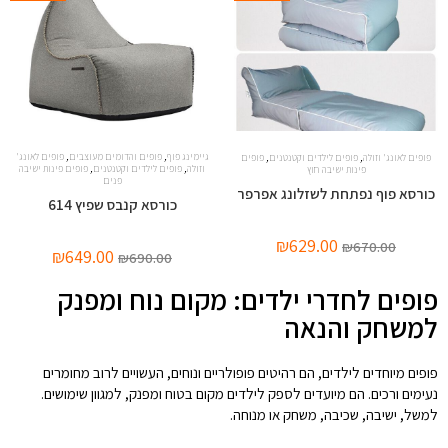
,
,
,
,
גיימינג פוף
פופים והדומים מעוצבים
פופים לאונג'
פופים לאונג' וזולה
פופים לילדים וקטנטנים
פופים
,
,
וזולה
פופים לילדים וקטנטנים
פופים פינות ישיבה
פינות ישיבה חוץ
פנים
כורסא פוף נפתחת לשזלונג אפרפר
כורסא קנבס שפיץ 614
₪
629.00
₪
670.00
₪
649.00
₪
690.00
פופים לחדרי ילדים: מקום נוח ומפנק
למשחק והנאה
פופים מיוחדים לילדים, הם רהיטים פופולריים ונוחים, העשויים לרוב מחומרים
נעימים ורכים. הם מיועדים לספק לילדים מקום בטוח ומפנק, למגוון שימושים.
למשל, ישיבה, שכיבה, משחק או מנוחה.