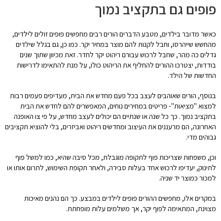
פופים גם בתקציב נמוך
כאשר מדובר בילדים, מטבע הדברים הורים רבים מחפשים פופים זולים לילדים,
מהחשש שייהרסו, וחבל לקנות להם מוצר במחיר יקר. כמו כן, גם בגלל שילדים
גדלים כה מהר, שחבל לרכוש עבורם ריהוט יקר לחדר. זאת מכיוון שתוך שנים
בודדות, יצטרכו ההורים להחליף את הריהוט כולו, על מנת להתאימו לדרישות
החדשות של הילד.
בנוסף, הורים שאוהבים לעצב בכל פעם מחדש את הבית, מעדיפים פעמים רבות
למצוא "מציאות"- פריטים במחירים נוחים, המאפשרים להם לחדש את הבית
בתקציב נמוך. כך כל שנה או שנתיים הם יכולים לעצב מחדש, על פי צו האופנה
האחרונה, הם מרעננים את העיצוב ומחדשים ריהוט ואביזרים, בלי להוציא תקציבים
גבוהים מדי.
וכן, משפחות שצריכות פוף לתקופה מוגבלת, מכל סיבה שהיא, כמו למשל פוף
לתינוק, יעדיפו לרכוש אחד בעלות סבירה, ולאחר תקופת השימוש, לתרום אותו או
למכור כמוצר יד שניה.
במקרים אלו, מחפשים ההורים פופים לילדים במבצע. כך הם נהנים מאיכות
מצוינת, המתאימה לפוף יקר, אך משלמים עלות מופחתת.