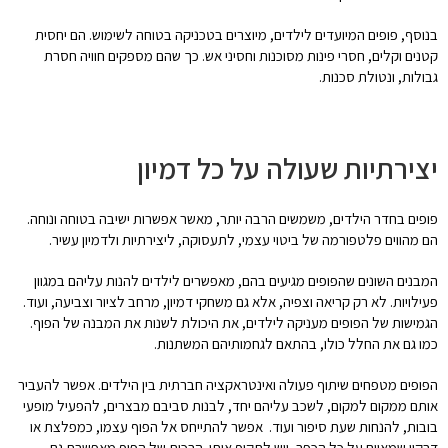
בנוסף, פופים המיועדים לילדים, מיוצרים בטכניקה בטוחה לשימוש. הם יחסית
קטנים וקלים, חסרי פינות מסוכנות וחסיני אש. כך שהם מספקים חוויה חסרת
גבולות, ונטולת סכנות.
יצירתיות שעולה על כל דמיון
פופים בחדר הילדים, משמשים הרבה יותר, מאשר אפשרות ישיבה בטוחה ונוחה.
הם מהווים פלטפורמה של ביטוי עצמי, לתעסוקה, ליצירתיות ולדמיון עשיר.
המבנים השונים שהפופים מגיעים בהם, מאפשרים לילדים להנות עליהם במגוון
פעילויות. לא רק קריאה וצפיה, אלא גם משחקי דמיון, מרחב לציור וצביעה, ועוד.
הגמישות של הפופים מעניקה לילדים, את היכולת לשנות את המבנה של הפוף.
כמו גם את החלל כולו, בהתאם לגחמותיהם המשתנות.
הפופים מטפחים שיתוף פעולה ואינטראקציה חברתית בין הילדים. אפשר להעביר
אותם ממקום למקום, לשכב עליהם יחד, לבנות סביבם מבצרים, להפעיל מופעי
בובות, להנחות שעת סיפור ועוד. אפשר להתייחס אל הפוף עצמו, כמפלצת או
דרקון שמאיים על כל הכפר, ויש לתקוף אותו. הרכות של הפוף מאפשרת גם