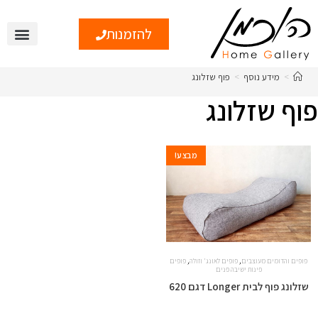
להזמנות
צור קשר
טיפים ומי
>
מידע נוסף
>
פוף שזלונג
פוף שזלונג
מבצע!
,
,
פופים והדומים מעוצבים
פופים לאונג' וזולה
פופים
פינות ישיבה פנים
שזלונג פוף לבית Longer דגם 620