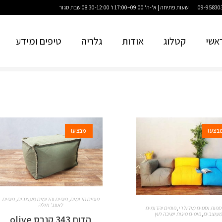
שעות פתיחה | א'-ה' 09:00–17:00 ו' 08:30-12:00 שבת סגור
אשי
קטלוג
אודות
גלריה
טיפים ומידע
בצע!
מבצע!
פופים הדומים
,
פופים והדומים מעוצבים
,
פופים
לאונג' וזולה
ספות וסטים מודולרי
,
פופים והדומים
מעוצבים
,
פופים פינות ישיבה חוץ
הדום 343 קנבס olive