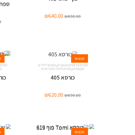
ספת א
₪
640.00
₪
690.00
0
מבצע!
מ
פופים והדומים מעוצבים
,
פופים לילדים
פופים
וקטנטנים
,
פופים פינות ישיבה פנים
פנ
כורסא 405
כורסא omi
₪
620.00
₪
690.00
מבצע!
מ