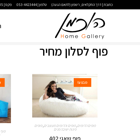
כתובת | דרך החקלאים, רשפון (לתאם הגעה)
טלפון | 053-4423444
פקס | 09-9583035
ר
פוף לסלון מחיר
מבצע!
מ
פופים הדומים
,
פופים והדומים מעוצבים
,
פופים
פינות ישיבה פנים
פוף 
פוף שאגי 402