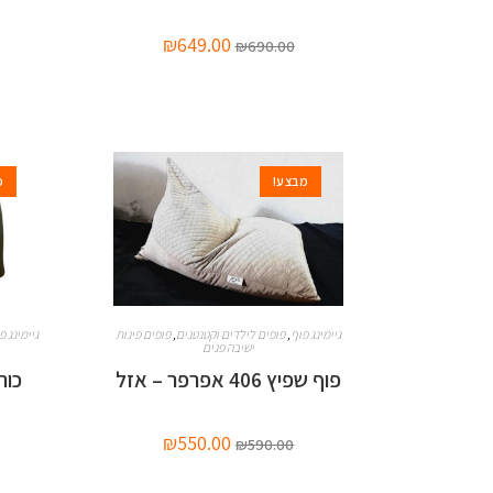
₪
649.00
₪
690.00
מבצע!
מ
גיימינג פוף
,
פופים לילדים וקטנטנים
,
פופים פינות
גיימינג פ
ישיבה פנים
פוף שפיץ 406 אפרפר – אזל
כור
₪
550.00
₪
590.00