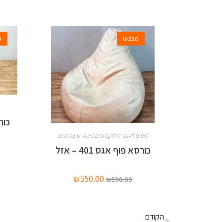
מבצע!
מ
כור
פופים לאונג' וזולה
,
פופים פינות ישיבה פנים
כורסא פוף אגס 401 – אזל
₪
550.00
₪
590.00
הקודם