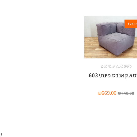
בצע!
פופים פינות ישיבה פנים
סא קאנבס פינתי 603
₪
669.00
₪
740.00
ה