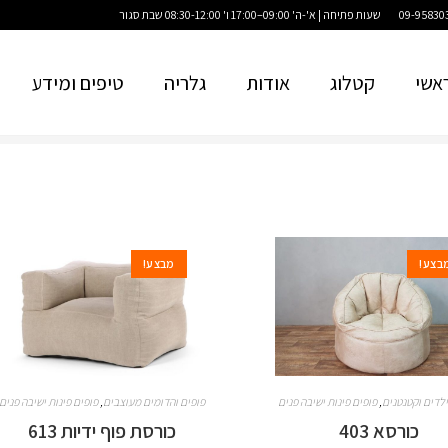
שעות פתיחה | א'-ה' 09:00–17:00 ו' 08:30-12:00 שבת סגור
אשי
קטלוג
אודות
גלריה
טיפים ומידע
בצע!
מבצע!
ילדים וקטנטנים
,
פופים פינות ישיבה פנים
פופים והדומים מעוצבים
,
פופים פינות ישיבה פנים
כורסא 403
כורסת פוף ידיות 613