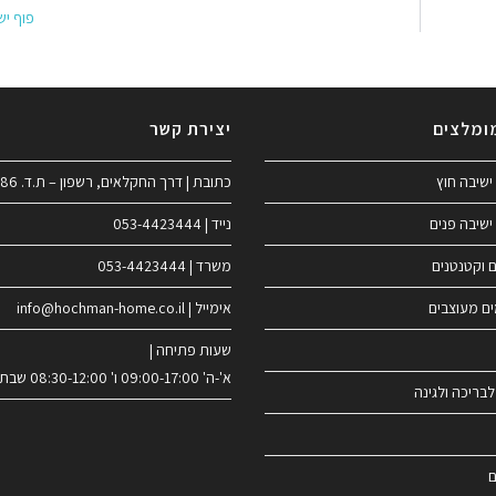
פוף יש
ומלצים
יצירת קשר
ישיבה חוץ
כתובת | דרך החקלאים, רשפון – ת.ד. 186
ישיבה פנים
נייד | 053-4423444
ם וקטנטנים
משרד | 053-4423444
ים מעוצבים
אימייל | info@hochman-home.co.il
שעות פתיחה |
א'-ה' 09:00-17:00 ו' 08:30-12:00 שבת סגור
לבריכה ולגינה
ם