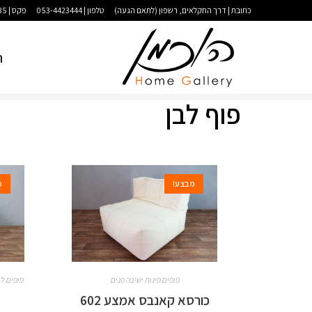
כתובת | דרך החקלאים, רשפון (לתאם הגעה)
טלפון | 053-4423444
פקס | 09-9583035
ר
פוף לבן
מבצע!
מ
פופים פינות ישיבה פנים
פופים ל
כורסא קאנבס אמצע 602