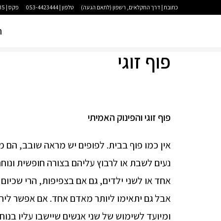
כתובת | דרך החקלאים, רשפון (לתאם הגעה)
טלפון | 053-4423444
פקס | 09-9583035
ר
פוף זוגי
פוף זוגי והפינוק האמיתי
אין כמו פוף בבית. לפופים יש מראה שובב, הם 
נעים לשבת או לרבוץ עליהם בצורה חופשית ונוח
אחד או לשני ילדים, גם אם בצפיפות, הרי שכיום
אבל גם יתאימו ליותר מאדם אחד. אם אפשר ליהנו
ומיועד לשימוש של שני אנשים שיישבו עליו בנוח