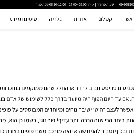
שעות פתיחה | א'-ה' 09:00–17:00 ו' 08:30-12:00 שבת סגור
אשי
קטלוג
אודות
גלריה
טיפים ומידע
מכניסים טוויסט חביב לחדר או החלל שהם ממוקמים בתוכו ותמ
ה. אם עד היום הפוף היה מיועד בדרך כלל לשימוש של אדם בוג
 אפשר לעצב רהיטי ישיבה נוחים ומיוחדים המבוססים על פופים
ת ביחד הרי שזה הרבה יותר עדיף! פוף זוגי, כשמו כן הוא, מת
ות ובכיף וסביר להניח שהוא יהיה מורכב משני פופים בצורת כו