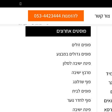
צור קשר
להזמנות 053-4423444
>
מאמרים
>
פוף זוגי
פוסטים אחרונים
פופים זולים
פופים גדולים במבצע
פינת ישיבה לסלון
מרבץ ישיבה
יד
פוף שזלונג
ר
פופים לבית
אים
פוף לחדר נוער
רסא
פינת ישיבה