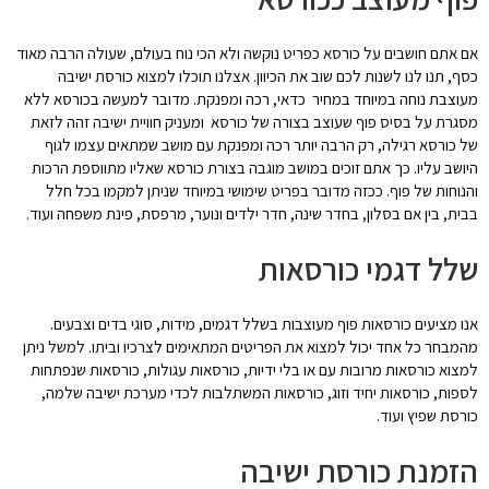
אם אתם חושבים על כורסא כפריט נוקשה ולא הכי נוח בעולם, שעולה הרבה מאוד
כסף, תנו לנו לשנות לכם שוב את הכיוון. אצלנו תוכלו למצוא כורסת ישיבה
מעוצבת נוחה במיוחד במחיר כדאי, רכה ומפנקת. מדובר למעשה בכורסא ללא
מסגרת על בסיס פוף שעוצב בצורה של כורסא ומעניק חוויית ישיבה זהה לזאת
של כורסא רגילה, רק הרבה יותר רכה ומפנקת עם מושב שמתאים עצמו לגוף
היושב עליו. כך אתם זוכים במושב מוגבה בצורת כורסא שאליו מתווספת הרכות
והנוחות של פוף. ככזה מדובר בפריט שימושי במיוחד שניתן למקמו בכל חלל
בבית, בין אם בסלון, בחדר שינה, חדר ילדים ונוער, מרפסת, פינת משפחה ועוד.
שלל דגמי כורסאות
אנו מציעים כורסאות פוף מעוצבות בשלל דגמים, מידות, סוגי בדים וצבעים.
מהמבחר כל אחד יכול למצוא את הפריטים המתאימים לצרכיו וביתו. למשל ניתן
למצוא כורסאות מרובות עם או בלי ידיות, כורסאות עגולות, כורסאות שנפתחות
לספות, כורסאות יחיד וזוג, כורסאות המשתלבות לכדי מערכת ישיבה שלמה,
כורסת שפיץ ועוד.
הזמנת כורסת ישיבה